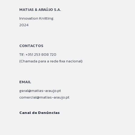
MATIAS & ARAÚJO S.A.
Innovation Knitting.
2024
CONTACTOS
Tlf.: +351 253 808 720
(Chamada para a rede fixa nacional)
EMAIL
geral@matias-araujo.pt
comercial@matias-araujo.pt
Canal de Denúncias
–
–