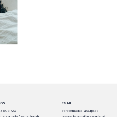
TOS
EMAIL
 253 808 720
geral@matias-araujo.pt
ara a rede fixa nacional)
comercial@matias-araujo.pt