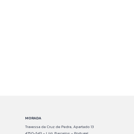
MORADA
Travessa da Cruz de Pedra, Apartado 13
4750-543 – Lijó, Barcelos – Portugal