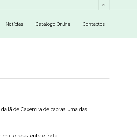
PT
Notícias
Catálogo Online
Contactos
, da lã de Caxemira de cabras, uma das
muito resistente e forte.